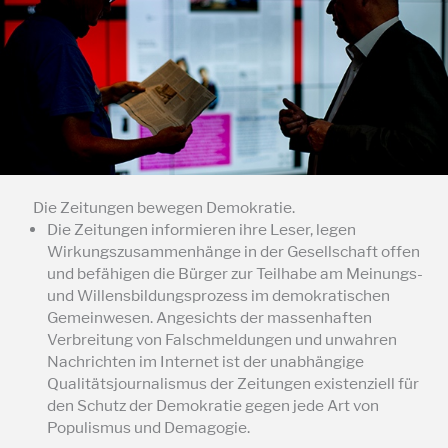
Die Zeitungen bewegen Demokratie.
Die Zeitungen informieren ihre Leser, legen
Wirkungszusammenhänge in der Gesellschaft offen
und befähigen die Bürger zur Teilhabe am Meinungs-
und Willensbildungsprozess im demokratischen
Gemeinwesen. Angesichts der massenhaften
Verbreitung von Falschmeldungen und unwahren
Nachrichten im Internet ist der unabhängige
Qualitätsjournalismus der Zeitungen existenziell für
den Schutz der Demokratie gegen jede Art von
Populismus und Demagogie.